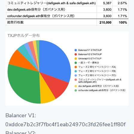
Balancer V1:
0xddce7b2c3f7fbc4f1eab24970c3fd26fee1ff80f
Balancer V2: