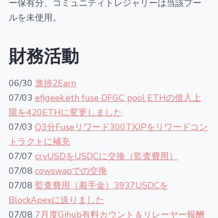
ー保有分、コミュニティトレジャリーは当該プー
ルを未使用。
財務活動
06/30
進捗2Earn
07/03
efigeek.eth fuse DFGC pool ETHの借入上
限を420ETHに変更しました
07/03
Q3分Fuseリワード300TXJPをリワードコン
トラクトに補充
07/07
crvUSDをUSDCに交換（監査費用）
07/08
cowswapでの交換
07/08
監査費用（着手金）3937USDCを
BlockApexに送りました
07/08
7月度Gihub有料カウント＆リレーヤー報酬