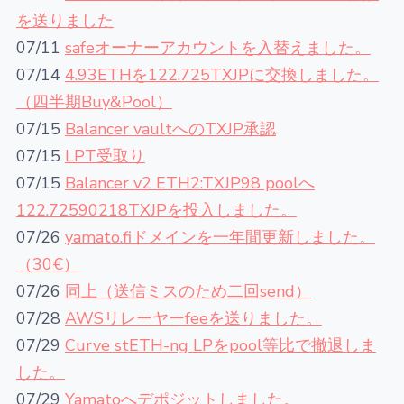
を送りました
07/11
safeオーナーアカウントを入替えました。
07/14
4.93ETHを122.725TXJPに交換しました。
（四半期Buy&Pool）
07/15
Balancer vaultへのTXJP承認
07/15
LPT受取り
07/15
Balancer v2 ETH2:TXJP98 poolへ
122.72590218TXJPを投入しました。
07/26
yamato.fiドメインを一年間更新しました。
（30€）
07/26
同上（送信ミスのため二回send）
07/28
AWSリレーヤーfeeを送りました。
07/29
Curve stETH-ng LPをpool等比で撤退しま
した。
07/29
Yamatoへデポジットしました。