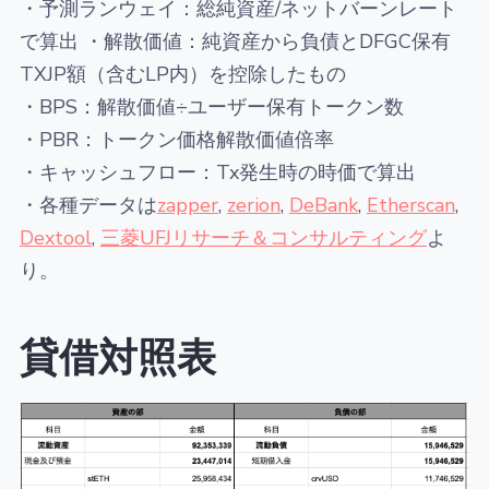
・予測ランウェイ：総純資産/ネットバーンレート
で算出 ・解散価値：純資産から負債とDFGC保有
TXJP額（含むLP内）を控除したもの
・BPS：解散価値÷ユーザー保有トークン数
・PBR：トークン価格解散価値倍率
・キャッシュフロー：Tx発生時の時価で算出
・各種データは
zapper
,
zerion
,
DeBank
,
Etherscan
,
Dextool
,
三菱UFJリサーチ＆コンサルティング
よ
り。
貸借対照表