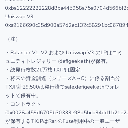
0xba12222222228d8ba445958a75a0704d566bf2
Uniswap V3:
0xa9166690c35d900a57d2ec132c58291bc06789
（注）
・Balancer V1, V2 および Uniswap V3 のLPはコミ
ュニティトレジャリー (defigeek.eth)が保有。
・総発行枚数21万枚TXJPは固定。
・将来の資金調達（シリーズA～C）に係る割当分
TXJP計29,500は発行済でsafe.defigeek.ethウォレ
ットで保有中。
・コントラクト
(0x0028a459d6705b30333e98d5bcb34dd1b21e2
が保有するTXJPはRariのFuse利用中の一般ユーザ