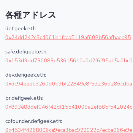
各種アドレス
defigeek.eth:
0x24dd242c3c4061b1fcaa5119af608b56afbaea95
safe.defigeek.eth:
0x153d9dd730083e53615610a0d2f6f95ab5a0bc0
dev.defigeek.eth:
0xdc94eeeb3260d0b9bf22849e8f5d236d286cdba
pr.defigeek.eth:
0x893e8ddef046f42df15541009a2ef885f542024c
cofounder.defigeek.eth:
0x4534f4968006ca9eca3bac922022c7ecba066e9e